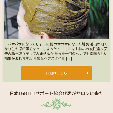
パサパサになってしまった髪 カサカサになった地肌 毛根が細く
なり生え際が薄くなってしまった・・ そんなお悩みの女性達へ 天
使の輪を取り戻してみませんか たった一回のヘナでも素晴らしい
効果が現れますよ 素敵なヘアスタイル […]
詳細はこちら
日本LGBT🏳️‍🌈サポート協会代表がサロンに来た