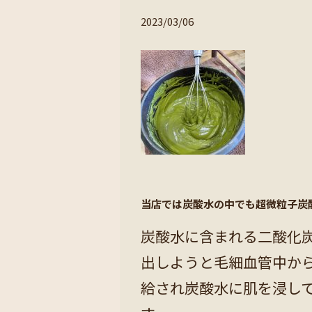
2023/03/06
当店では炭酸水の中でも超微粒子炭
炭酸水に含まれる二酸化
出しようと毛細血管中か
給され炭酸水に肌を浸して